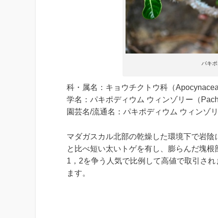
パキポ
科・属名：キョウチクトウ科（Apocynacea
学名：パキポディウム ウィンゾリー（Pachypodium 
園芸名/流通名：パキポディウム ウィンゾ
マダガスカル北部の乾燥した環境下で岩陰に
と比べ短い太いトゲを有し、膨らんだ塊根
1，2を争う人気で比例して高値で取引さ
ます。