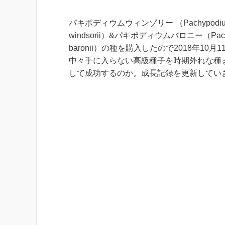
パキポディウムウィンゾリー （
Pachypodium
windsorii
）&パキポディウムバロニー（
Pac
baronii
）の種を購入したので2018年10月1
中々手に入らない高級種子を時期外れな種
して成功するのか。成長記録を更新してい