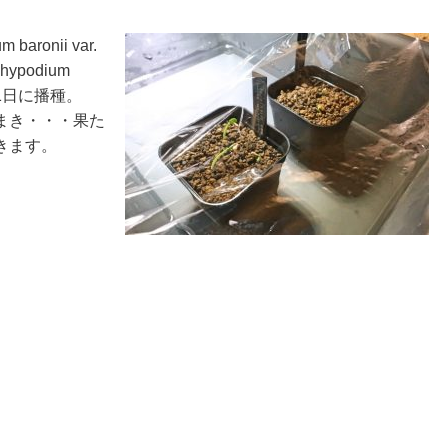
 baronii var.
hypodium
1日に播種。
まき・・・果た
きます。