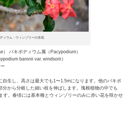
ディウム・ウィンゾリーの赤花
e） パキポディウム属（Pacypodium）
baronii var. windsorii）
リー
自生し、高さは最大でも1〜1.5mになります。他のパキポ
部分から分岐した細い枝を伸ばします。塊根植物の中でも
れます。春頃には基本種とウィンゾリーのみに赤い花を咲かせ