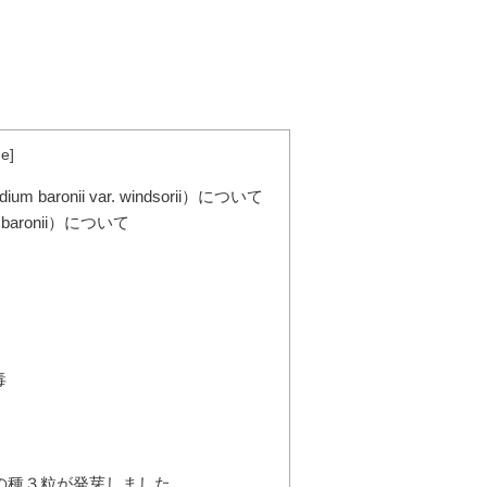
de
]
ronii var. windsorii）について
aronii）について
毒
ーの種３粒が発芽しました。