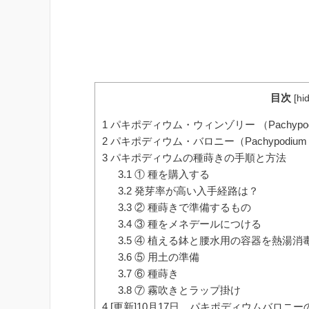
目次
[
hi
1
パキポディウム・ウィンゾリー （Pachypodium ba
2
パキポディウム・バロニー（Pachypodium b
3
パキポディウムの種蒔きの手順と方法
3.1
① 種を購入する
3.2
発芽率が高い入手経路は？
3.3
② 種蒔きで準備するもの
3.4
③ 種をメネデールにつける
3.5
④ 植える鉢と腰水用の容器を熱湯消
3.6
⑤ 用土の準備
3.7
⑥ 種蒔き
3.8
⑦ 霧吹きとラップ掛け
4
[更新]10月17日 パキポディウムバロニ