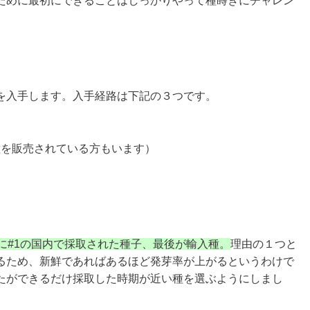
ために最初にできることはしっかりやって種蒔きにチャレン
を入手します。入手経路は下記の３つです。
た種を販売されている方もいます）
に#1の国内で採取された種子、最後が輸入種。
理由の１つと
るため、新鮮であればあるほど発芽率が上がるというわけで
たができるだけ採取した時期が近い種を選ぶようにしまし