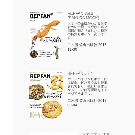
REPFAN Vol.2
(SAKURA MOOK)
レオパの基礎がわかるおす
すめの一冊。自分はモルフ
図鑑が刺さりました。植物
の特集もポイント高いで
す。
二木勝 笠倉出版社 2016-
11-30
REPFAN vol.1
ボールパイソンビギナーに
は是非！ビバリウムも特集
されており、欲しい個体と
かっこいい飼育環境をイメ
ージできますよ。
二木勝 笠倉出版社 2017-
08-04
ジェックス エキ