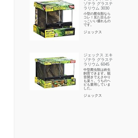
ゾテラ グラステ
ラリウム 3030
小型の爬虫類なら
コレ！見た目もか
っこいい優れもの
です。
ジェックス
ジェックス エキ
ゾテラ グラステ
ラリウム 6045
中型爬虫類は終生
飼育できます。観
音開きでえさやり
も楽々。うちのヘ
ビも愛用していま
した。
ジェックス