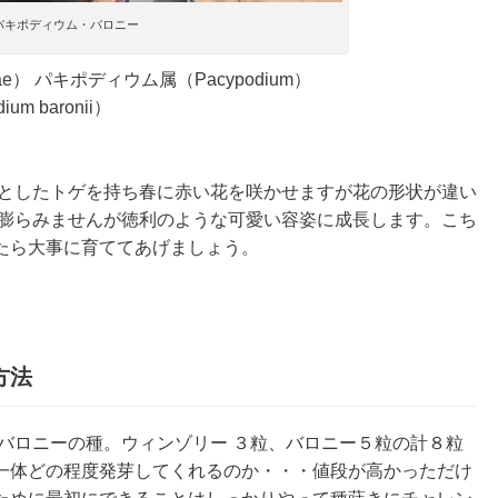
パキポディウム・バロニー
e） パキポディウム属（Pacypodium）
 baronii）
りとしたトゲを持ち春に赤い花を咲かせますが花の形状が違い
ど膨らみませんが徳利のような可愛い容姿に成長します。こち
たら大事に育ててあげましょう。
方法
バロニーの種。ウィンゾリー ３粒、バロニー５粒の計８粒
一体どの程度発芽してくれるのか・・・値段が高かっただけ