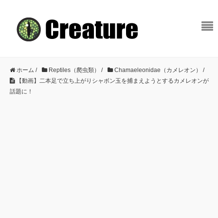
ホーム
/
Reptiles（爬虫類）
/
Chamaeleonidae（カメレオン）
/
【動画】二本足で立ち上がりシャボン玉を捕まえようとするカメレオンが
話題に！