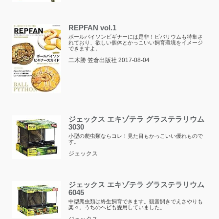
REPFAN vol.1
ボールパイソンビギナーには是非！ビバリウムも特集さ
れており、欲しい個体とかっこいい飼育環境をイメージ
できますよ。
二木勝 笠倉出版社 2017-08-04
ジェックス エキゾテラ グラステラリウム
3030
小型の爬虫類ならコレ！見た目もかっこいい優れもので
す。
ジェックス
ジェックス エキゾテラ グラステラリウム
6045
中型爬虫類は終生飼育できます。観音開きでえさやりも
楽々。うちのヘビも愛用していました。
ジェックス