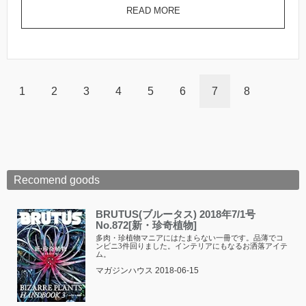
READ MORE
1
2
3
4
5
6
7
8
Recomend goods
BRUTUS(ブルータス) 2018年7/1号
No.872[新・珍奇植物]
多肉・珍植物マニアにはたまらない一冊です。品薄でコ
ンビニ3件回りました。インテリアにもなるお洒落アイテ
ム。
マガジンハウス 2018-06-15