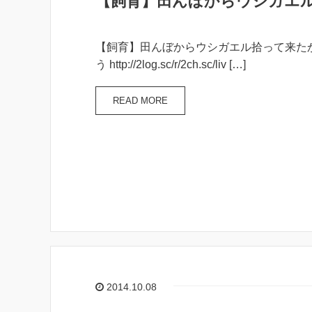
【飼育】田んぼからウシガエ
【飼育】田んぼからウシガエル拾って来た
う http://2log.sc/r/2ch.sc/liv […]
READ MORE
2014.10.08