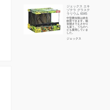
ジェックス エキ
ゾテラ グラステ
ラリウム 6045
中型爬虫類は終生
飼育できます。観
音開きでえさやり
も楽々。うちのヘ
ビも愛用していま
した。
ジェックス