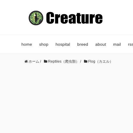
home
shop
hospital
breed
about
mail
rs
ホーム
/
Reptiles（爬虫類）
/
Flog（カエル）