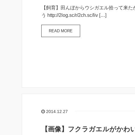
【飼育】田んぼからウシガエル拾って来た
う http://2log.sc/r/2ch.sc/liv […]
READ MORE
2014.12.27
【画像】フクラガエルがかわ