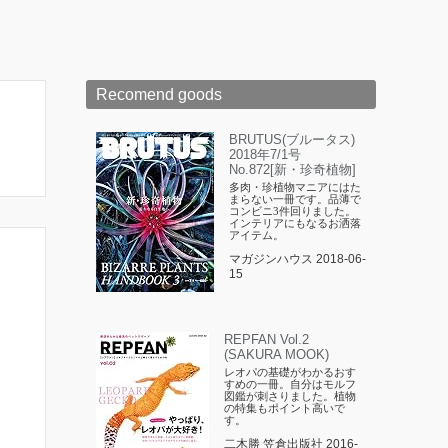
Recomend goods
BRUTUS(ブルータス)
2018年7/1号
No.872[新・珍奇植物]
多肉・珍植物マニアにはた
まらない一冊です。品薄で
コンビニ3件回りました。
インテリアにもなるお洒落
アイテム。
マガジンハウス 2018-06-
15
REPFAN Vol.2
(SAKURA MOOK)
レオパの基礎がわかるおす
すめの一冊。自分はモルフ
図鑑が刺さりました。植物
の特集もポイント高いで
す。
二木勝 笠倉出版社 2016-