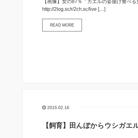
【画像】女の87％「カエルの姿揚げ食べる
http://2log.sc/r/2ch.sc/live […]
READ MORE
2015.02.16
【飼育】田んぼからウシガエ