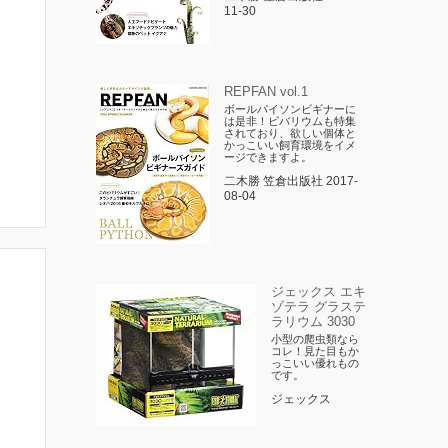
11-30
REPFAN vol.1
ボールパイソンビギナーに
は是非！ビバリウムも特集
されており、欲しい個体と
かっこいい飼育環境をイメ
ージできますよ。
二木勝 笠倉出版社 2017-
08-04
ジェックス エキ
ゾテラ グラステ
ラリウム 3030
小型の爬虫類なら
コレ！見た目もか
っこいい優れもの
です。
ジェックス