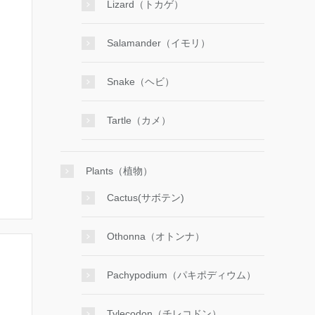
Lizard（トカゲ）
Salamander（イモリ）
Snake（ヘビ）
Tartle（カメ）
Plants（植物）
Cactus(サボテン)
Othonna（オトンナ）
Pachypodium（パキポディウム）
Tylecodon（チレコドン）