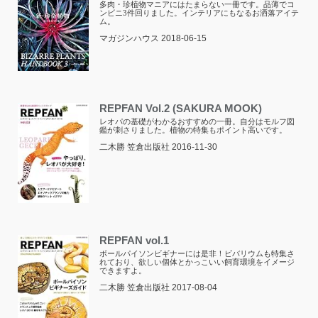
多肉・珍植物マニアにはたまらない一冊です。品薄でコ
ンビニ3件回りました。インテリアにもなるお洒落アイテ
ム。
マガジンハウス 2018-06-15
REPFAN Vol.2 (SAKURA MOOK)
レオパの基礎がわかるおすすめの一冊。自分はモルフ図
鑑が刺さりました。植物の特集もポイント高いです。
二木勝 笠倉出版社 2016-11-30
REPFAN vol.1
ボールパイソンビギナーには是非！ビバリウムも特集さ
れており、欲しい個体とかっこいい飼育環境をイメージ
できますよ。
二木勝 笠倉出版社 2017-08-04