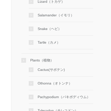
Lizard（トカゲ）
Salamander（イモリ）
Snake（ヘビ）
Tartle（カメ）
Plants（植物）
Cactus(サボテン)
Othonna（オトンナ）
Pachypodium（パキポディウム）
Tylecodon（チレコドン）