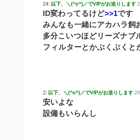
24:
以下、＼(^o^)／でVIPがお送りします
2
ID変わってるけど
>>1
です
みんなも一緒にアカハラ飼
多分こいつほどリーズナブ
フィルターとかぶくぶくと
2:
以下、＼(^o^)／でVIPがお送りします
20
安いよな
設備もいらんし