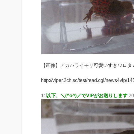
【画像】アカハライモリ可愛いすぎワロタ
http://viper.2ch.sc/test/read.cgi/news4vip/
1:
以下、＼(^o^)／でVIPがお送りします
20