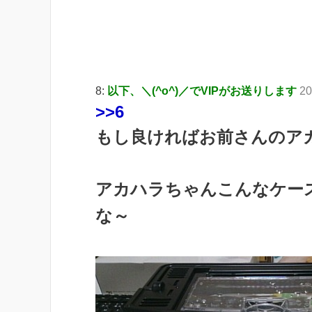
8:
以下、＼(^o^)／でVIPがお送りします
20
>>6
もし良ければお前さんのア
アカハラちゃんこんなケー
な～