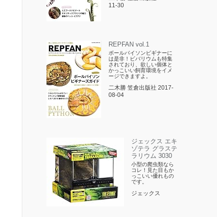
11-30
REPFAN vol.1
ボールパイソンビギナーに
は是非！ビバリウムも特集
されており、欲しい個体と
かっこいい飼育環境をイメ
ージできますよ。
二木勝 笠倉出版社 2017-
08-04
ジェックス エキ
ゾテラ グラステ
ラリウム 3030
小型の爬虫類なら
コレ！見た目もか
っこいい優れもの
です。
ジェックス