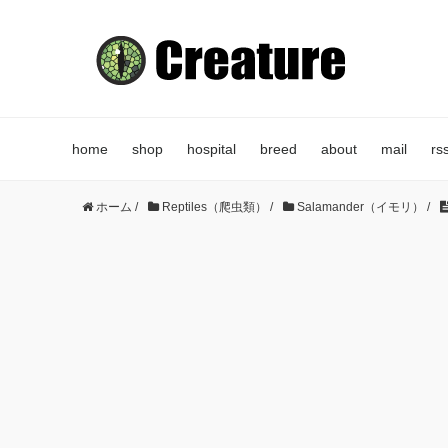
home
shop
hospital
breed
about
mail
rs
ホーム
/
Reptiles（爬虫類）
/
Salamander（イモリ）
/