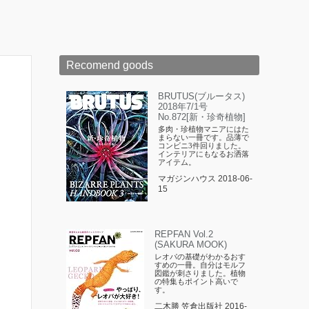
Recomend goods
BRUTUS(ブルータス)
2018年7/1号
No.872[新・珍奇植物]
多肉・珍植物マニアにはた
まらない一冊です。品薄で
コンビニ3件回りました。
インテリアにもなるお洒落
アイテム。
マガジンハウス 2018-06-
15
REPFAN Vol.2
(SAKURA MOOK)
レオパの基礎がわかるおす
すめの一冊。自分はモルフ
図鑑が刺さりました。植物
の特集もポイント高いで
す。
二木勝 笠倉出版社 2016-