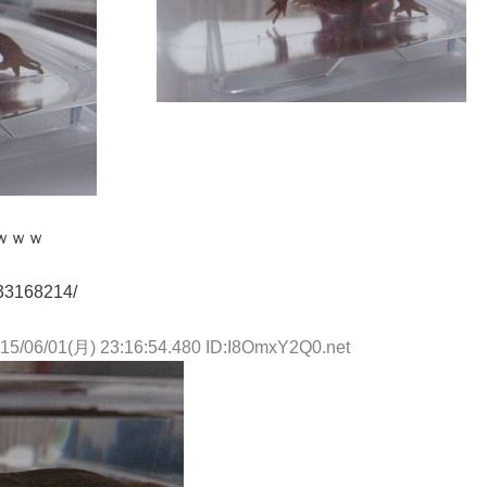
ｗｗｗ
1433168214/
15/06/01(月) 23:16:54.480 ID:I8OmxY2Q0.net