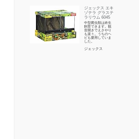
ジェックス エキ
ゾテラ グラステ
ラリウム 6045
中型爬虫類は終生
飼育できます。観
音開きでえさやり
も楽々。うちのヘ
ビも愛用していま
した。
ジェックス