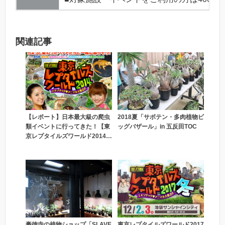
関連記事
【レポート】日本最大級の爬虫
2018夏「サボテン・多肉植物ビ
類イベントに行ってきた！【東
ッグバザール」in 五反田TOC
京レプタイルズワールド2014
冬】
豪徳寺の植物ショップ「SLAVE
東京レプタイルズワールド2017