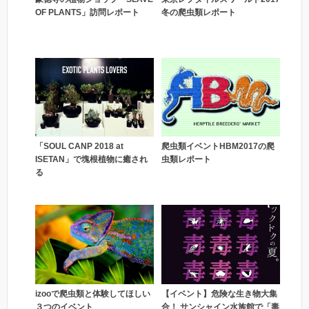
OF PLANTS」訪問レポート
冬の爬虫類レポート
爬虫類イベントHBM2017の爬
「SOUL CANP 2018 at
虫類レポート
ISETAN」で塊根植物に癒され
る
izooで爬虫類と体験してほしい
【イベント】危険な生き物大集
３つのイベント
合！ サンシャイン水族館で「毒