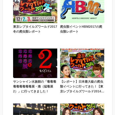
爬虫類イベントHBM2017の爬
東京レプタイルズワールド2017
虫類レポート
冬の爬虫類レポート
サンシャイン水族館の「毒毒毒
【レポート】日本最大級の爬虫
毒毒毒毒毒毒展・痛（猛毒展
類イベントに行ってきた！【東
2）」に行ってきました！
京レプタイルズワールド2014
冬】