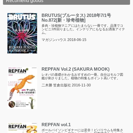
Recomend goods
BRUTUS(ブルータス) 2018年7/1号
No.872[新・珍奇植物]
多肉・珍植物マニアにはたまらない一冊です。品薄でコ
ンビニ3件回りました。インテリアにもなるお洒落アイテ
ム。
マガジンハウス 2018-06-15
REPFAN Vol.2 (SAKURA MOOK)
レオパの基礎がわかるおすすめの一冊。自分はモルフ図
鑑が刺さりました。植物の特集もポイント高いです。
二木勝 笠倉出版社 2016-11-30
REPFAN vol.1
ボールパイソンビギナーには是非！ビバリウムも特集さ